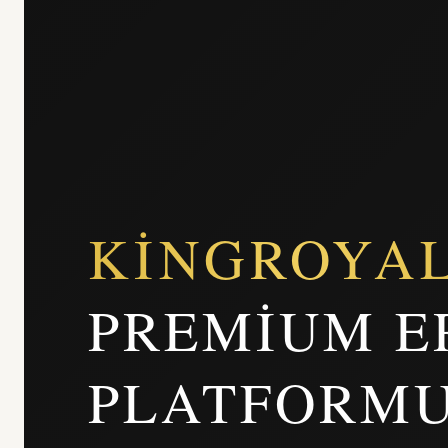
KINGROYA
PREMIUM E
PLATFORM