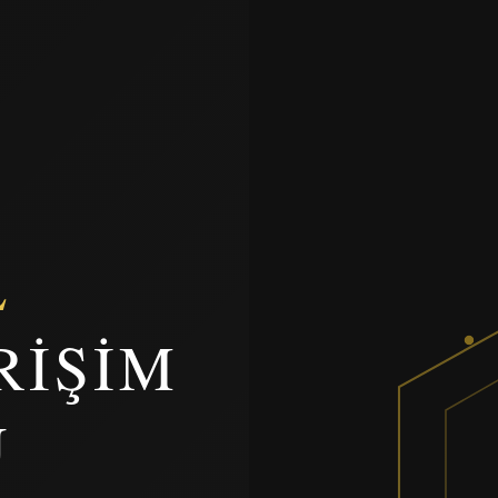
L
RIŞIM
U