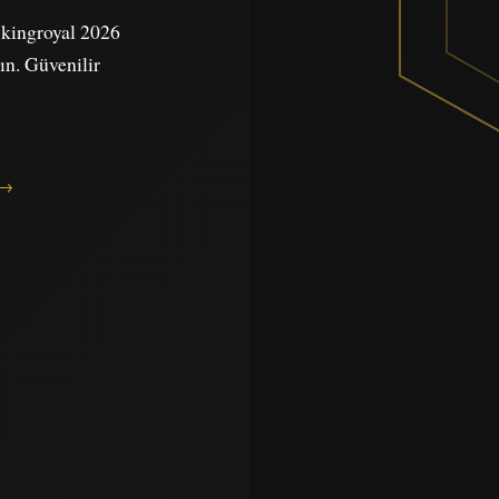
e kingroyal 2026
yın. Güvenilir
 →