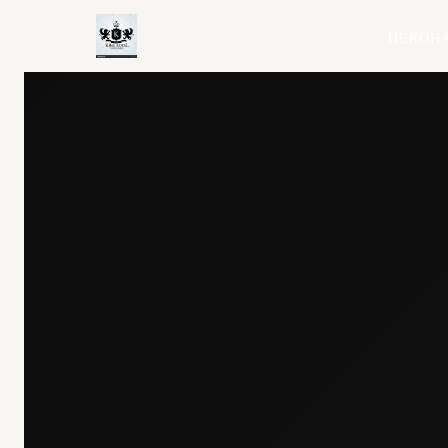
HERO
H