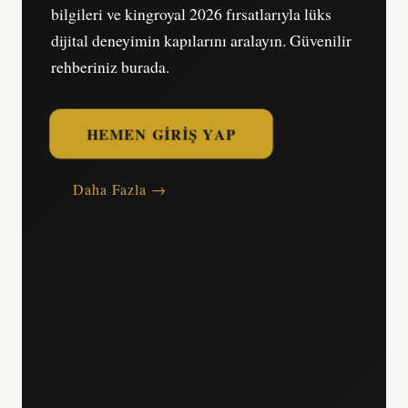
bilgileri ve kingroyal 2026 fırsatlarıyla lüks
dijital deneyimin kapılarını aralayın. Güvenilir
rehberiniz burada.
HEMEN GIRIŞ YAP
Daha Fazla →